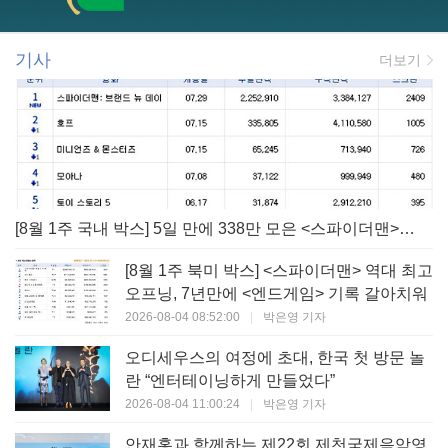
기사
더보기
[8월 1주 국내 박스] 5일 만에 338만 모은 <스파이더맨> 극장가 235% 대반등, <호프>는 400만 돌파
[8월 1주 북미 박스] <스파이더맨> 역대 최고
오프닝, 7년만에 <엔드게임> 기록 갈아치워
2026-08-04 08:52:00
|
박은영 기자
오디세우스의 여정에 초대, 한국 첫 방문 놀
란 “엔터테이닝하게 만들었다”
2026-08-04 11:00:24
|
박은영 기자
안재홍과 함께하는 제22회 제천국제음악영