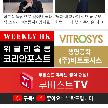
장르적 뚝심으로 빚어낸 클래
‘남과 비교하며 살면 허문오
식 스릴러, <눈동자> 염지호
처럼 돼, 내 삶의 주인은 나’ <
감독
맨 끝줄 소년> 최민식