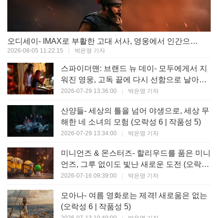
오디세이- IMAX로 부활한 고대 서사, 영웅에서 인간으로의 귀환 (오락성 9 | 작품성 9)
2026-08-05 11:22:15
|
박은영 기자
스파이더맨: 브랜드 뉴 데이- 모두에게서 지
워진 영웅, 고독 끝에 다시 선함으로 날아오
르다 (오락성 8 | 작품성 8)
2026-07-29 13:36:00
|
박은영 기자
산양들- 세상의 틀을 넘어 야생으로, 세상 무
해한 네 소녀의 모험 (오락성 6 | 작품성 5)
2026-07-29 13:34:00
|
박은영 기자
미니언즈 & 몬스터즈- 할리우드를 품은 미니
언즈, 그루 없이도 빛난 새로운 도전 (오락성
7 | 작품성 6)
2026-07-16 09:39:00
|
박은영 기자
모아나- 여름 영화로는 제격! 새로움은 없는
(오락성 6 | 작품성 5)