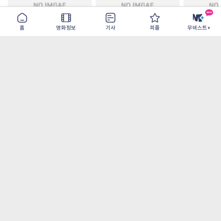
홈
영화정보
기사
피플
무비스트+
철들 무렵
아웃 브레이크
이런 엿같은
2026-09-30
2026-07-22
2026-08-07
가장 많이 본 기사
더보기
‘허투루 연기하는 배우가 아니란 걸 보여주고
파’ 넷플릭스 <동궁> 남주혁
[8월 1주 국내 박스] 5일 만에 338만 모은 <스
파이더맨> 극장가 235% 대반등, <호프>는
400만 돌파
오디세이- IMAX로 부활한 고대 서사, 영웅에
서 인간으로의 귀환