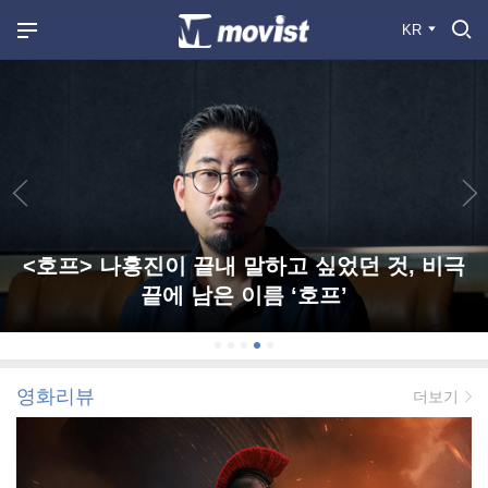
KR
<호프> 나홍진이 끝내 말하고 싶었던 것, 비극
끝에 남은 이름 ‘호프’
영화리뷰
더보기