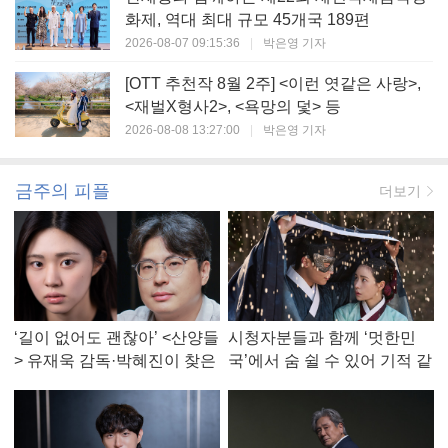
화제, 역대 최대 규모 45개국 189편
2026-08-07 09:15:36
|
박은영 기자
[OTT 추천작 8월 2주] <이런 엿같은 사랑>,
<재벌X형사2>, <욕망의 덫> 등
2026-08-08 13:27:00
|
박은영 기자
금주의 피플
더보기
‘길이 없어도 괜찮아’ <산양들
시청자분들과 함께 ‘멋한민
> 유재욱 감독·박혜진이 찾은
국’에서 숨 쉴 수 있어 기적 같
진짜 ‘안식처’
았다, <멋진 신세계> 강현주
작가