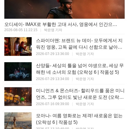
오디세이- IMAX로 부활한 고대 서사, 영웅에서 인간으로의 귀환 (오락성 9 | 작품성 9)
2026-08-05 11:22:15
|
박은영 기자
스파이더맨: 브랜드 뉴 데이- 모두에게서 지
워진 영웅, 고독 끝에 다시 선함으로 날아오
르다 (오락성 8 | 작품성 8)
2026-07-29 13:36:00
|
박은영 기자
산양들- 세상의 틀을 넘어 야생으로, 세상 무
해한 네 소녀의 모험 (오락성 6 | 작품성 5)
2026-07-29 13:34:00
|
박은영 기자
미니언즈 & 몬스터즈- 할리우드를 품은 미니
언즈, 그루 없이도 빛난 새로운 도전 (오락성
7 | 작품성 6)
2026-07-16 09:39:00
|
박은영 기자
모아나- 여름 영화로는 제격! 새로움은 없는
(오락성 6 | 작품성 5)