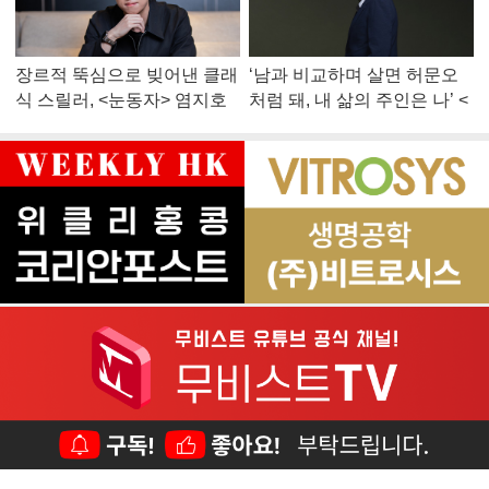
장르적 뚝심으로 빚어낸 클래
‘남과 비교하며 살면 허문오
식 스릴러, <눈동자> 염지호
처럼 돼, 내 삶의 주인은 나’ <
감독
맨 끝줄 소년> 최민식