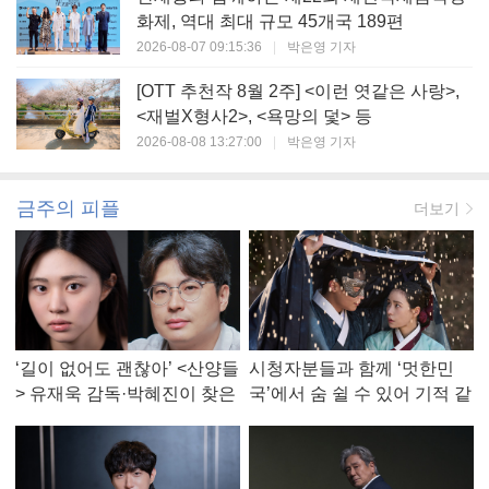
화제, 역대 최대 규모 45개국 189편
2026-08-07 09:15:36
|
박은영 기자
[OTT 추천작 8월 2주] <이런 엿같은 사랑>,
<재벌X형사2>, <욕망의 덫> 등
2026-08-08 13:27:00
|
박은영 기자
금주의 피플
더보기
‘길이 없어도 괜찮아’ <산양들
시청자분들과 함께 ‘멋한민
> 유재욱 감독·박혜진이 찾은
국’에서 숨 쉴 수 있어 기적 같
진짜 ‘안식처’
았다, <멋진 신세계> 강현주
작가