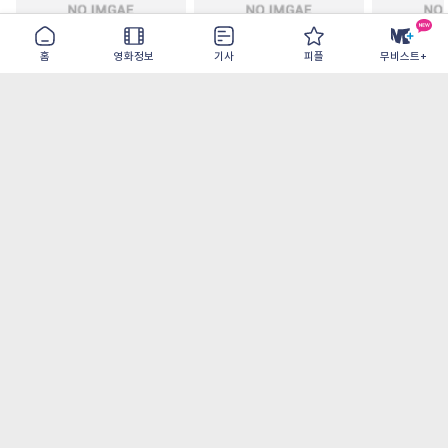
홈
영화정보
기사
피플
무비스트+
비광
파라노만
철들 무렵
2026-09-02
2026-08-26
2026-09-30
가장 많이 본 기사
더보기
오디세이- IMAX로 부활한 고대 서사, 영웅에
서 인간으로의 귀환
[OTT 추천작 8월 2주] <이런 엿같은 사랑>, <
재벌X형사2>, <욕망의 덫> 등
[8월 1주 북미 박스] <스파이더맨> 역대 최고
오프닝, 7년만에 <엔드게임> 기록 갈아치워