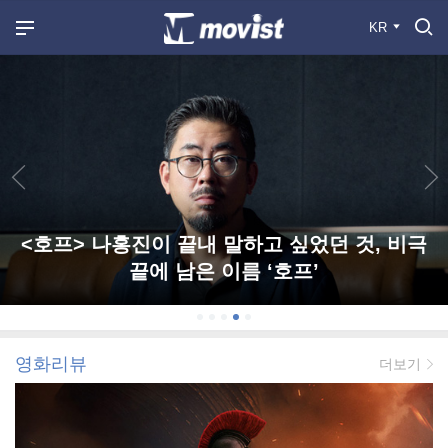
KR
<호프> 나홍진이 끝내 말하고 싶었던 것, 비극
끝에 남은 이름 ‘호프’
영화리뷰
더보기