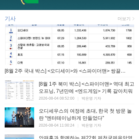
기사
더보기
[8월 2주 국내 박스] <오디세이>와 <스파이더맨> 쌍끌이! 대작 틈바구니 속 빛난 <사랑의 하츄핑>
[8월 1주 북미 박스] <스파이더맨> 역대 최고
오프닝, 7년만에 <엔드게임> 기록 갈아치워
2026-08-04 08:52:00
|
박은영 기자
오디세우스의 여정에 초대, 한국 첫 방문 놀
란 “엔터테이닝하게 만들었다”
2026-08-04 11:00:24
|
박은영 기자
안재홍과 함께하는 제22회 제천국제음악영