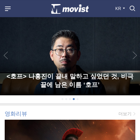
KR
<호프> 나홍진이 끝내 말하고 싶었던 것, 비극
끝에 남은 이름 ‘호프’
영화리뷰
더보기