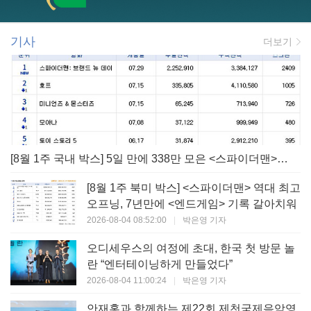
기사
더보기
[8월 1주 국내 박스] 5일 만에 338만 모은 <스파이더맨> 극장가 235% 대반등, <호프>는 400만 돌파
[8월 1주 북미 박스] <스파이더맨> 역대 최고
오프닝, 7년만에 <엔드게임> 기록 갈아치워
2026-08-04 08:52:00
|
박은영 기자
오디세우스의 여정에 초대, 한국 첫 방문 놀
란 “엔터테이닝하게 만들었다”
2026-08-04 11:00:24
|
박은영 기자
안재홍과 함께하는 제22회 제천국제음악영