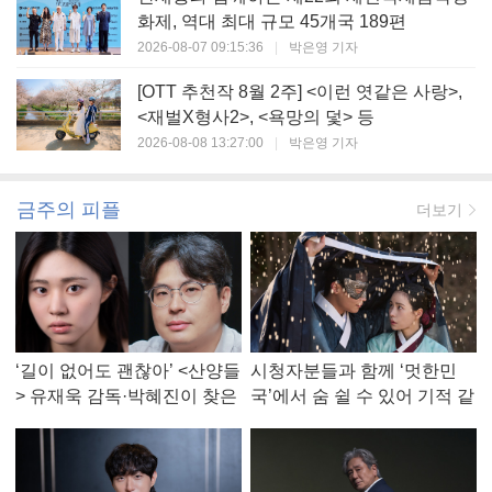
화제, 역대 최대 규모 45개국 189편
2026-08-07 09:15:36
|
박은영 기자
[OTT 추천작 8월 2주] <이런 엿같은 사랑>,
<재벌X형사2>, <욕망의 덫> 등
2026-08-08 13:27:00
|
박은영 기자
금주의 피플
더보기
‘길이 없어도 괜찮아’ <산양들
시청자분들과 함께 ‘멋한민
> 유재욱 감독·박혜진이 찾은
국’에서 숨 쉴 수 있어 기적 같
진짜 ‘안식처’
았다, <멋진 신세계> 강현주
작가