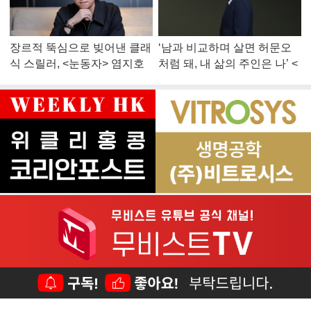
장르적 뚝심으로 빚어낸 클래
‘남과 비교하며 살면 허문오
식 스릴러, <눈동자> 염지호
처럼 돼, 내 삶의 주인은 나’ <
감독
맨 끝줄 소년> 최민식