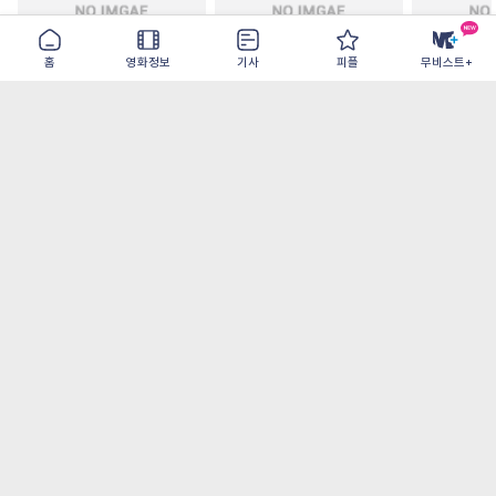
홈
영화정보
기사
피플
무비스트+
철들 무렵
아웃 브레이크
이런 엿같은
2026-09-30
2026-07-22
2026-08-07
가장 많이 본 기사
더보기
‘허투루 연기하는 배우가 아니란 걸 보여주고
파’ 넷플릭스 <동궁> 남주혁
오디세이- IMAX로 부활한 고대 서사, 영웅에
서 인간으로의 귀환
[8월 1주 국내 박스] 5일 만에 338만 모은 <스
파이더맨> 극장가 235% 대반등, <호프>는
400만 돌파