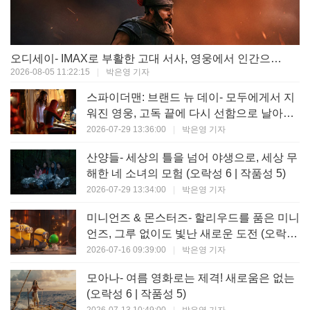
오디세이- IMAX로 부활한 고대 서사, 영웅에서 인간으로의 귀환 (오락성 9 | 작품성 9)
2026-08-05 11:22:15
|
박은영 기자
스파이더맨: 브랜드 뉴 데이- 모두에게서 지
워진 영웅, 고독 끝에 다시 선함으로 날아오
르다 (오락성 8 | 작품성 8)
2026-07-29 13:36:00
|
박은영 기자
산양들- 세상의 틀을 넘어 야생으로, 세상 무
해한 네 소녀의 모험 (오락성 6 | 작품성 5)
2026-07-29 13:34:00
|
박은영 기자
미니언즈 & 몬스터즈- 할리우드를 품은 미니
언즈, 그루 없이도 빛난 새로운 도전 (오락성
7 | 작품성 6)
2026-07-16 09:39:00
|
박은영 기자
모아나- 여름 영화로는 제격! 새로움은 없는
(오락성 6 | 작품성 5)