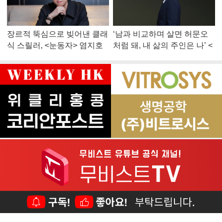
장르적 뚝심으로 빚어낸 클래
‘남과 비교하며 살면 허문오
식 스릴러, <눈동자> 염지호
처럼 돼, 내 삶의 주인은 나’ <
감독
맨 끝줄 소년> 최민식