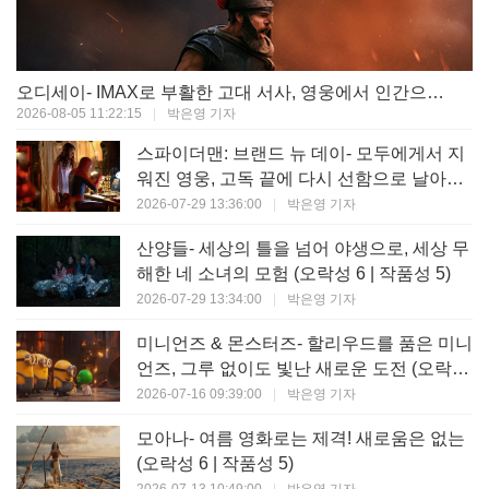
오디세이- IMAX로 부활한 고대 서사, 영웅에서 인간으로의 귀환 (오락성 9 | 작품성 9)
2026-08-05 11:22:15
|
박은영 기자
스파이더맨: 브랜드 뉴 데이- 모두에게서 지
워진 영웅, 고독 끝에 다시 선함으로 날아오
르다 (오락성 8 | 작품성 8)
2026-07-29 13:36:00
|
박은영 기자
산양들- 세상의 틀을 넘어 야생으로, 세상 무
해한 네 소녀의 모험 (오락성 6 | 작품성 5)
2026-07-29 13:34:00
|
박은영 기자
미니언즈 & 몬스터즈- 할리우드를 품은 미니
언즈, 그루 없이도 빛난 새로운 도전 (오락성
7 | 작품성 6)
2026-07-16 09:39:00
|
박은영 기자
모아나- 여름 영화로는 제격! 새로움은 없는
(오락성 6 | 작품성 5)