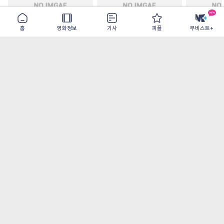
홈
영화정보
기사
피플
무비스트+
스크루지: 크리스마스 캐럴
침공
인턴
2026-11-30
2026-08-20
2026-09-16
가장 많이 본 기사
더보기
‘허투루 연기하는 배우가 아니란 걸 보여주고
파’ 넷플릭스 <동궁> 남주혁
[OTT 추천작 8월 1주] <유부녀 킬러>, <지금
불륜이 문제가 아닙니다>, <와일드 씽> 등
[8월 1주 국내 박스] 5일 만에 338만 모은 <스
파이더맨> 극장가 235% 대반등, <호프>는
400만 돌파