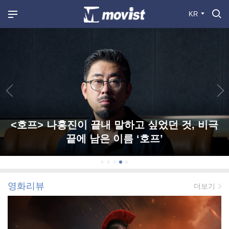
KR
<호프> 나홍진이 끝내 말하고 싶었던 것, 비극
끝에 남은 이름 ‘호프’
영화리뷰
더보기