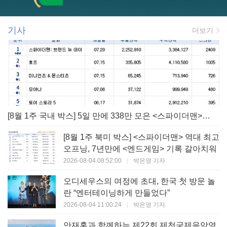
기사
더보기
[8월 1주 국내 박스] 5일 만에 338만 모은 <스파이더맨> 극장가 235% 대반등, <호프>는 400만 돌파
[8월 1주 북미 박스] <스파이더맨> 역대 최고
오프닝, 7년만에 <엔드게임> 기록 갈아치워
2026-08-04 08:52:00
|
박은영 기자
오디세우스의 여정에 초대, 한국 첫 방문 놀
란 “엔터테이닝하게 만들었다”
2026-08-04 11:00:24
|
박은영 기자
안재홍과 함께하는 제22회 제천국제음악영