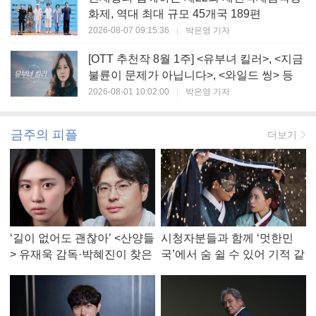
화제, 역대 최대 규모 45개국 189편
2026-08-07 09:15:36
|
박은영 기자
[OTT 추천작 8월 1주] <유부녀 킬러>, <지금
불륜이 문제가 아닙니다>, <와일드 씽> 등
2026-08-01 10:02:00
|
박은영 기자
금주의 피플
더보기
‘길이 없어도 괜찮아’ <산양들
시청자분들과 함께 ‘멋한민
> 유재욱 감독·박혜진이 찾은
국’에서 숨 쉴 수 있어 기적 같
진짜 ‘안식처’
았다, <멋진 신세계> 강현주
작가