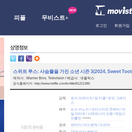
피플
무비스트+
로그인
회원가입
스위트 투스: 사슴뿔을 가진 소년 시즌 3(2024, Sweet Toot
제작사 : Warner Bros. Television / 배급사 : 넷플릭스
공식홈페이지 : http://www.netflix.com/kr/title/81221380
감독
토아 프레이저
/
짐 미클
/
로빈 그레이
스
배우
논소 아노지
/
크리스티안 콘베리
/
아
딜 악타르
/
스테파니아 오웬
/
제임스
브롤린
장르
판타지
/
어드벤쳐
/
드라마
등급
15세 이상 관람가