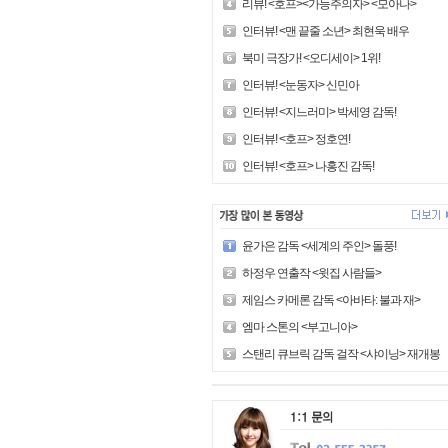
리뷰! <호프><가능주의자> <모아나>
인터뷰! <맨 끝줄 소년> 최현욱 배우
북미 극장가! <오디세이> 1위!
인터뷰! <눈동자> 신민아
인터뷰! <지느러미> 박세영 감독!
인터뷰! <호프> 정호연!
인터뷰! <호프> 나홍진 감독!
윤가은 감독 <세계의 주인> 돌풍!
하정우 연출작 <윗집 사람들>
제임스 카메론 감독 <아바타: 불과 재>
엠마 스톤의 <부고니아>
스탠리 큐브릭 감독 걸작 <샤이닝> 재개봉!