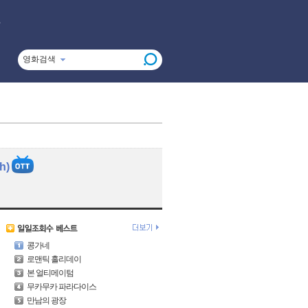
영화검색
h)
콩가네
로맨틱 홀리데이
본 얼티메이텀
무카무카 파라다이스
만남의 광장