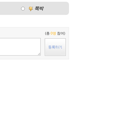
(총
0명
참여)