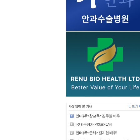
인터뷰! <참교육> 김무열 배우
국내 극장가! <호프> 1위!
인터뷰! <군체> 전지현 배우!