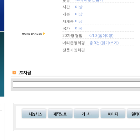
시간
미상
개봉
미상
재개봉
미상
국가
미국
20자평 평점
0/10 (참여0명)
네티즌영화평
총 0건 (
읽기
/
쓰기
)
전문가영화평